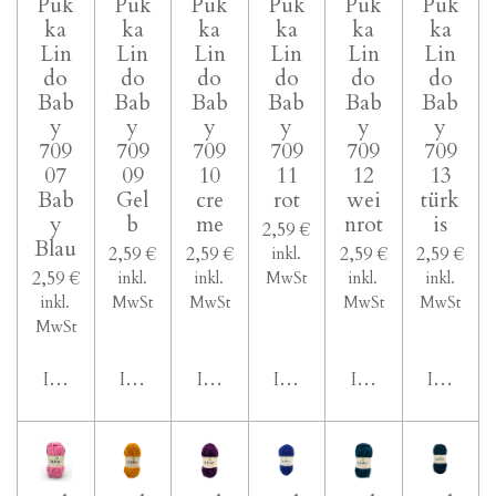
1
Puk
Puk
Puk
Puk
Puk
Puk
ka
ka
ka
ka
ka
ka
S
Lin
Lin
Lin
Lin
Lin
Lin
t
do
do
do
do
do
do
e
Bab
Bab
Bab
Bab
Bab
Bab
r
y
y
y
y
y
y
709
709
709
709
709
709
n
07
09
10
11
12
13
e
Bab
Gel
cre
rot
wei
türk
y
b
me
nrot
is
2,59 €
Blau
2,59 €
2,59 €
2,59 €
2,59 €
inkl.
2,59 €
inkl.
inkl.
MwSt
inkl.
inkl.
inkl.
MwSt
MwSt
MwSt
MwSt
MwSt
In den Warenkorb
In den Warenkorb
In den Warenkorb
In den Warenkorb
In den Warenkor
In den 