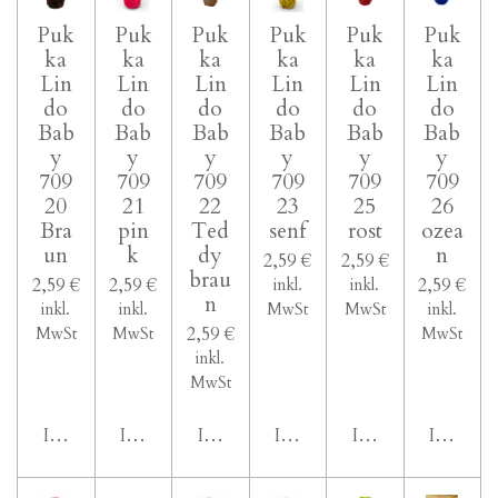
Puk
Puk
Puk
Puk
Puk
Puk
ka
ka
ka
ka
ka
ka
Lin
Lin
Lin
Lin
Lin
Lin
do
do
do
do
do
do
Bab
Bab
Bab
Bab
Bab
Bab
y
y
y
y
y
y
709
709
709
709
709
709
20
21
22
23
25
26
Bra
pin
Ted
senf
rost
ozea
un
k
dy
n
2,59 €
2,59 €
brau
2,59 €
2,59 €
2,59 €
inkl.
inkl.
n
inkl.
inkl.
MwSt
MwSt
inkl.
2,59 €
MwSt
MwSt
MwSt
inkl.
MwSt
In den Warenkorb
In den Warenkorb
In den Warenkorb
In den Warenkorb
In den Warenkor
In den 