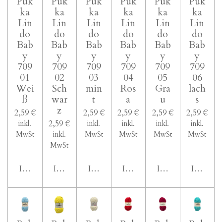
Puk
Puk
Puk
Puk
Puk
Puk
n
n
n
n
n
n
u
ka
ka
ka
ka
ka
ka
g
e
e
e
e
n
Lin
Lin
Lin
Lin
Lin
Lin
a
do
do
do
do
do
do
g
b
Bab
Bab
Bab
Bab
Bab
Bab
s
:
y
y
y
y
y
y
e
4
709
709
709
709
709
709
n
.
01
02
03
04
05
06
d
Wei
Sch
min
Ros
Gra
lach
2
e
ß
war
t
a
u
s
n
1
z
2,59 €
2,59 €
2,59 €
2,59 €
2,59 €
6
2,59 €
inkl.
inkl.
inkl.
inkl.
inkl.
0
MwSt
inkl.
MwSt
MwSt
MwSt
MwSt
8
MwSt
0
In den Warenkorb
In den Warenkorb
In den Warenkorb
In den Warenkorb
In den Warenkor
In den 
4
0
2
0