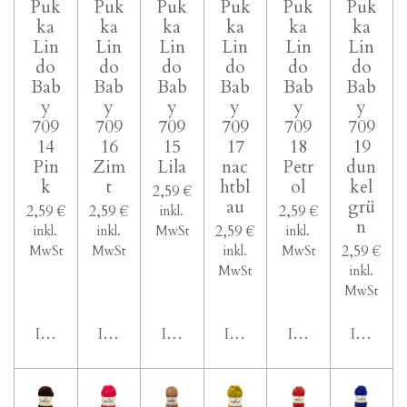
Puk
Puk
Puk
Puk
Puk
Puk
ka
ka
ka
ka
ka
ka
Lin
Lin
Lin
Lin
Lin
Lin
do
do
do
do
do
do
Bab
Bab
Bab
Bab
Bab
Bab
y
y
y
y
y
y
709
709
709
709
709
709
14
16
15
17
18
19
Pin
Zim
Lila
nac
Petr
dun
k
t
htbl
ol
kel
2,59 €
au
grü
2,59 €
2,59 €
2,59 €
inkl.
n
2,59 €
inkl.
inkl.
MwSt
inkl.
2,59 €
MwSt
MwSt
inkl.
MwSt
MwSt
inkl.
MwSt
In den Warenkorb
In den Warenkorb
In den Warenkorb
In den Warenkorb
In den Warenkor
In den 