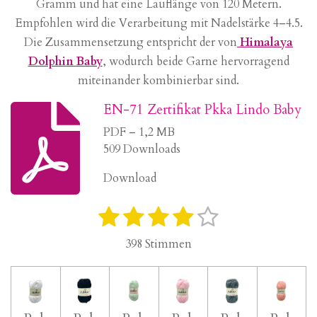
Gramm und hat eine Lauflänge von 120 Metern.
Empfohlen wird die Verarbeitung mit Nadelstärke 4–4.5.
Die Zusammensetzung entspricht der von
Himalaya
Dolphin Baby
, wodurch beide Garne hervorragend
miteinander kombinierbar sind.
EN-71 Zertifikat Pkka Lindo Baby
PDF – 1,2 MB
509 Downloads
Download
1
2
3
4
5
B
B
e
S
S
S
S
S
e
398 Stimmen
w
w
t
t
t
t
t
e
e
r
e
e
e
e
e
r
t
r
r
r
r
r
u
t