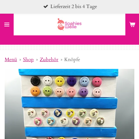
Lieferzeit 2 bis 4 Tage
Zum
Hauptinhalt
springen
Menü
»
Shop
»
Zubehör
»
Knöpfe