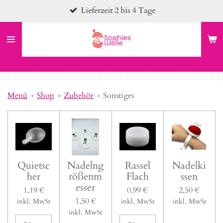
Lieferzeit 2 bis 4 Tage
Zum
Hauptinhalt
springen
Menü
»
Shop
»
Zubehör
»
Sonstiges
Quietsc
Nadelng
Rassel
Nadelki
her
rößenm
Flach
ssen
esser
1,19 €
0,99 €
2,50 €
1,50 €
inkl. MwSt
inkl. MwSt
inkl. MwSt
inkl. MwSt