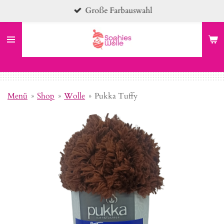
Große Farbauswahl
Zum
Hauptinhalt
springen
Menü
»
Shop
»
Wolle
»
Pukka Tuffy