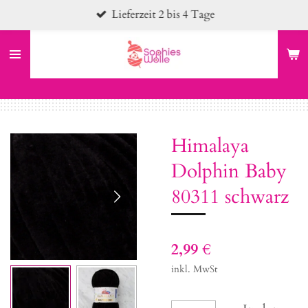
Lieferzeit 2 bis 4 Tage
Zum
Hauptinhalt
springen
Himalaya
Dolphin Baby
80311 schwarz
2,99 €
inkl. MwSt