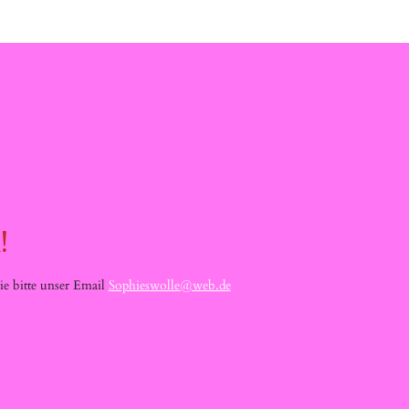
!
e bitte unser Email
Sophieswolle@web.de