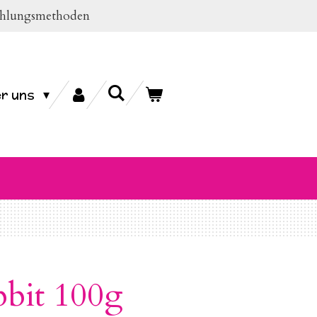
Zahlungsmethoden
r uns
bbit 100g