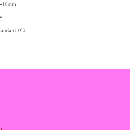
 9-10mm
 =
tandard 100