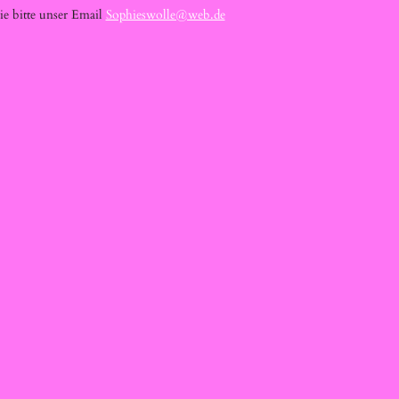
e bitte unser Email
Sophieswolle@web.de