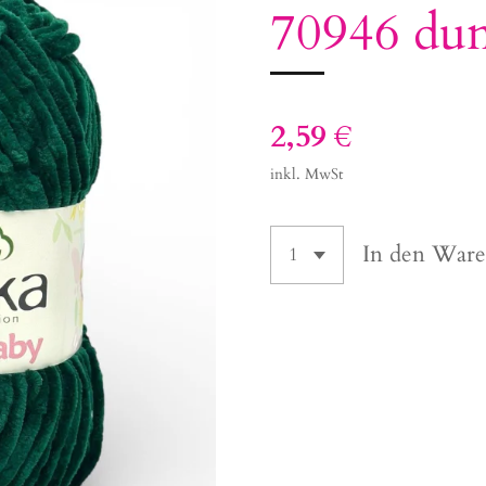
70946 dun
2,59 €
inkl. MwSt
In den War