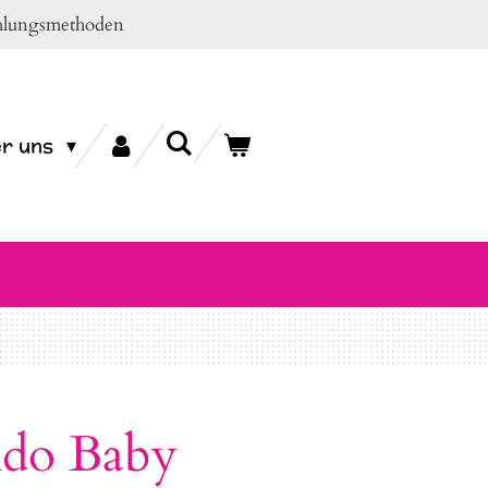
ahlungsmethoden
r uns
ndo Baby