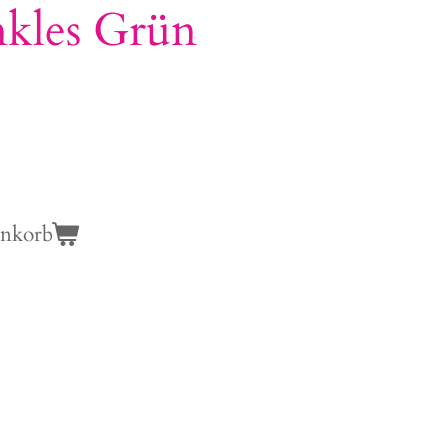
kles Grün
enkorb