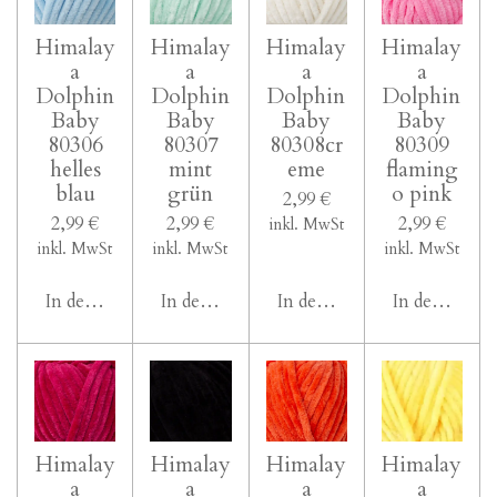
Himalay
Himalay
Himalay
Himalay
a
a
a
a
Dolphin
Dolphin
Dolphin
Dolphin
Baby
Baby
Baby
Baby
80306
80307
80308cr
80309
helles
mint
eme
flaming
blau
grün
o pink
2,99 €
2,99 €
2,99 €
2,99 €
inkl. MwSt
inkl. MwSt
inkl. MwSt
inkl. MwSt
In den Warenkorb
In den Warenkorb
In den Warenkorb
In den Ware
Himalay
Himalay
Himalay
Himalay
a
a
a
a