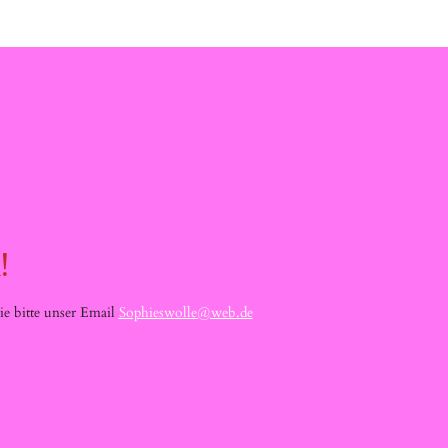
!
e bitte unser Email
Sophieswolle@web.de