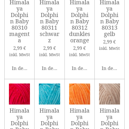
Himala
Himala
Himala
Himala
ya
ya
ya
ya
Dolphi
Dolphi
Dolphi
Dolphi
n Baby
n Baby
n Baby
n Baby
80310
80311
80312
80313
magent
schwar
dunkles
gelb
a
z
orange
2,99 €
2,99 €
2,99 €
2,99 €
inkl. MwSt
inkl. MwSt
inkl. MwSt
inkl. MwSt
In den Warenkorb
In den Warenkorb
In den Warenkorb
In den War
Himala
Himala
Himala
Himala
ya
ya
ya
ya
Dolphi
Dolphi
Dolphi
Dolphi