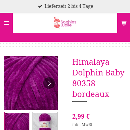
Lieferzeit 2 bis 4 Tage
Zum
Hauptinhalt
springen
Himalaya
Dolphin Baby
80358
bordeaux
2,99 €
inkl. MwSt