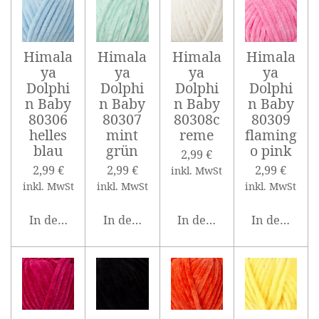
Himala
Himala
Himala
Himala
ya
ya
ya
ya
Dolphi
Dolphi
Dolphi
Dolphi
n Baby
n Baby
n Baby
n Baby
80306
80307
80308c
80309
helles
mint
reme
flaming
blau
grün
o pink
2,99 €
2,99 €
2,99 €
2,99 €
inkl. MwSt
inkl. MwSt
inkl. MwSt
inkl. MwSt
In den Warenkorb
In den Warenkorb
In den Warenkorb
In den War