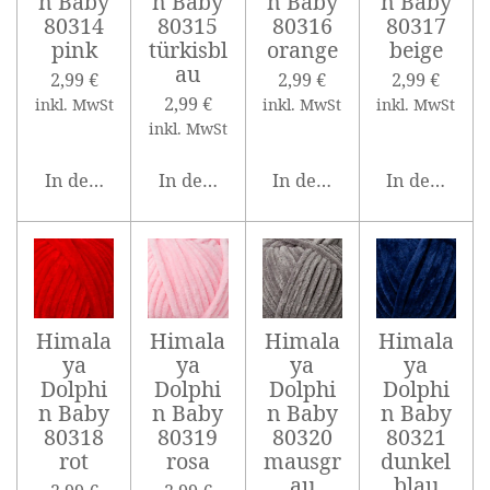
n Baby
n Baby
n Baby
n Baby
80314
80315
80316
80317
pink
türkisbl
orange
beige
au
2,99 €
2,99 €
2,99 €
2,99 €
inkl. MwSt
inkl. MwSt
inkl. MwSt
inkl. MwSt
In den Warenkorb
In den Warenkorb
In den Warenkorb
In den War
Himala
Himala
Himala
Himala
ya
ya
ya
ya
Dolphi
Dolphi
Dolphi
Dolphi
n Baby
n Baby
n Baby
n Baby
80318
80319
80320
80321
rot
rosa
mausgr
dunkel
au
blau